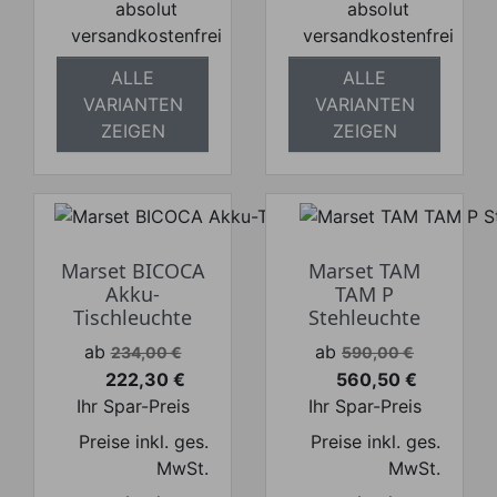
absolut
absolut
versandkostenfrei
versandkostenfrei
ALLE
ALLE
VARIANTEN
VARIANTEN
ZEIGEN
ZEIGEN
Marset BICOCA
Marset TAM
Akku-
TAM P
Tischleuchte
Stehleuchte
Verkaufspreis
Verkaufspreis
ab
ab
234,00 €
590,00 €
222,30 €
560,50 €
Preis
Preis
Ihr Spar-Preis
Ihr Spar-Preis
Preise inkl. ges.
Preise inkl. ges.
MwSt.
MwSt.