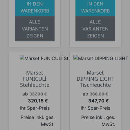
IN DEN
IN DEN
WARENKORB
WARENKORB
ALLE
ALLE
VARIANTEN
VARIANTEN
ZEIGEN
ZEIGEN
Marset
Marset
FUNICULÍ
DIPPING LIGHT
Stehleuchte
Tischleuchte
Verkaufspreis
Verkaufspreis
ab
ab
337,00 €
366,00 €
320,15 €
347,70 €
Preis
Preis
Ihr Spar-Preis
Ihr Spar-Preis
Preise inkl. ges.
Preise inkl. ges.
MwSt.
MwSt.