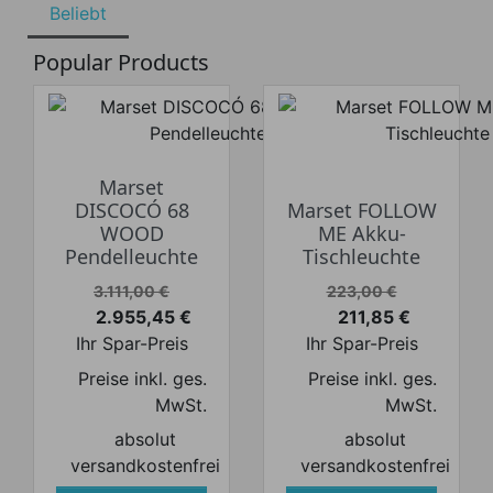
Beliebt
Popular Products
Marset
DISCOCÓ 68
Marset FOLLOW
WOOD
ME Akku-
Pendelleuchte
Tischleuchte
Verkaufspreis
Verkaufspreis
3.111,00 €
223,00 €
2.955,45 €
211,85 €
Preis
Preis
Ihr Spar-Preis
Ihr Spar-Preis
Preise inkl. ges.
Preise inkl. ges.
MwSt.
MwSt.
absolut
absolut
versandkostenfrei
versandkostenfrei