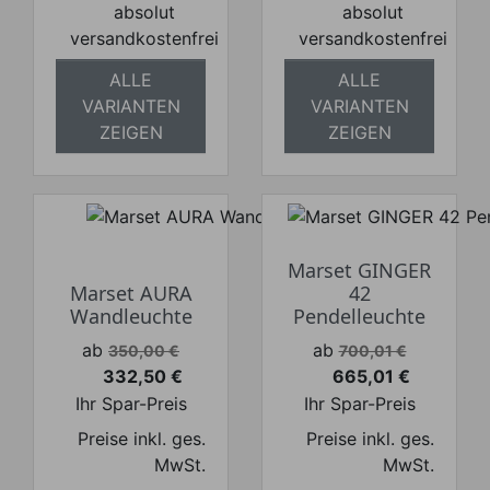
absolut
absolut
versandkostenfrei
versandkostenfrei
ALLE
ALLE
VARIANTEN
VARIANTEN
ZEIGEN
ZEIGEN
Marset GINGER
Marset AURA
42
Wandleuchte
Pendelleuchte
Verkaufspreis
Verkaufspreis
ab
ab
350,00 €
700,01 €
332,50 €
665,01 €
Preis
Preis
Ihr Spar-Preis
Ihr Spar-Preis
Preise inkl. ges.
Preise inkl. ges.
MwSt.
MwSt.