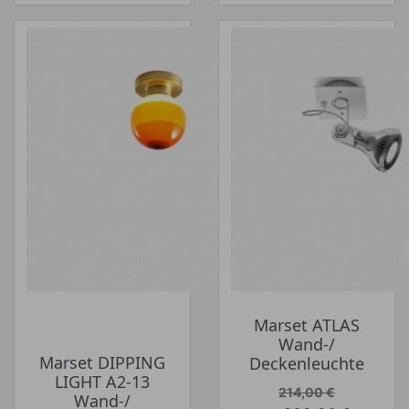
Marset ATLAS
Wand-/
Marset DIPPING
Deckenleuchte
LIGHT A2-13
Verkaufspreis
214,00 €
Wand-/