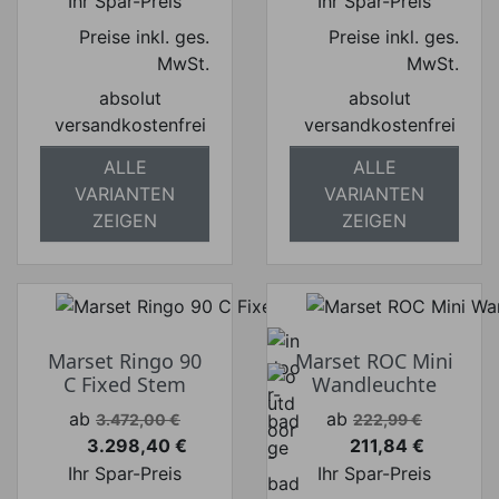
Ihr Spar-Preis
Ihr Spar-Preis
Preise inkl. ges.
Preise inkl. ges.
MwSt.
MwSt.
absolut
absolut
versandkostenfrei
versandkostenfrei
ALLE
ALLE
VARIANTEN
VARIANTEN
ZEIGEN
ZEIGEN
Marset Ringo 90
Marset ROC Mini
C Fixed Stem
Wandleuchte
Verkaufspreis
Verkaufspreis
ab
ab
3.472,00 €
222,99 €
3.298,40 €
211,84 €
Preis
Preis
Ihr Spar-Preis
Ihr Spar-Preis