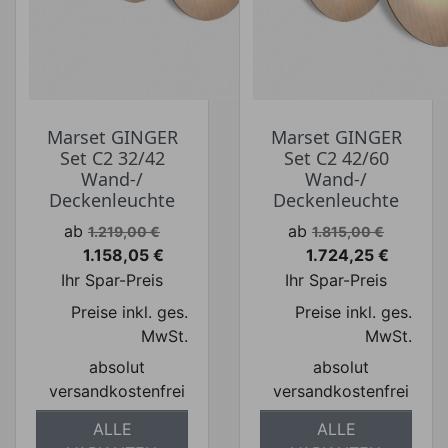
Marset GINGER
Marset GINGER
Set C2 32/42
Set C2 42/60
Wand-/
Wand-/
Deckenleuchte
Deckenleuchte
Verkaufspreis
Verkaufspreis
ab
ab
1.219,00 €
1.815,00 €
1.158,05 €
1.724,25 €
Preis
Preis
Ihr Spar-Preis
Ihr Spar-Preis
Preise inkl. ges.
Preise inkl. ges.
MwSt.
MwSt.
absolut
absolut
versandkostenfrei
versandkostenfrei
ALLE
ALLE