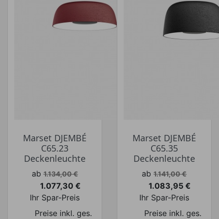
Marset DJEMBÉ
Marset DJEMBÉ
C65.23
C65.35
Deckenleuchte
Deckenleuchte
Verkaufspreis
Verkaufspreis
ab
ab
1.134,00 €
1.141,00 €
1.077,30 €
1.083,95 €
Preis
Preis
Ihr Spar-Preis
Ihr Spar-Preis
Preise inkl. ges.
Preise inkl. ges.