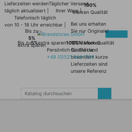
Lieferzeiten werden
Täglicher Versand
100%
täglich aktualisiert |
Ihrer Ware |
Marken Qualität
Telefonisch täglich
Bei uns erhalten
von 10 - 18 Uhr erreichbar |
Bis zu
Sie nur Originale!
5%
Bis zu
5%
extra sparen
100%
100% Marken
Marken Qualität
extra sparen
Persönlich für Sie da:
Qualität und
+49 (0)521 944 1700
besonders kurze
Lieferzeiten sind
unsere Referenz