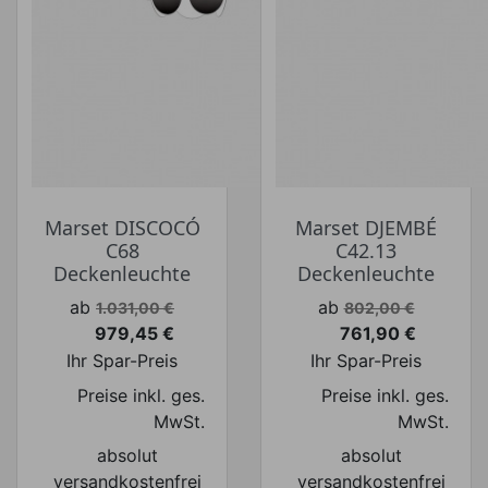
Marset DISCOCÓ
Marset DJEMBÉ
C68
C42.13
Deckenleuchte
Deckenleuchte
Verkaufspreis
Verkaufspreis
ab
ab
1.031,00 €
802,00 €
979,45 €
761,90 €
Preis
Preis
Ihr Spar-Preis
Ihr Spar-Preis
Preise inkl. ges.
Preise inkl. ges.
MwSt.
MwSt.
absolut
absolut
versandkostenfrei
versandkostenfrei