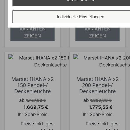
absolut
absolut
versandkostenfrei
versandkostenfrei
Individuelle Einstellungen
ALLE
ALLE
VARIANTEN
VARIANTEN
ZEIGEN
ZEIGEN
Marset IHANA x2
Marset IHANA x2
150 Pendel-/
200 Pendel-/
Deckenleuchte
Deckenleuchte
Verkaufspreis
Verkaufspreis
ab
ab
1.757,63 €
1.869,00 €
1.669,75 €
1.775,55 €
Preis
Preis
Ihr Spar-Preis
Ihr Spar-Preis
Preise inkl. ges.
Preise inkl. ges.