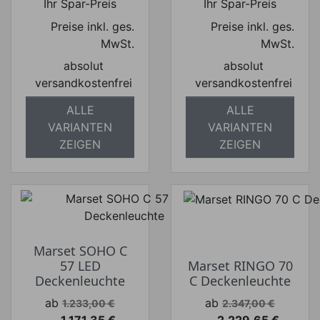
Ihr Spar-Preis
Ihr Spar-Preis
Preise inkl. ges.
Preise inkl. ges.
MwSt.
MwSt.
absolut
absolut
versandkostenfrei
versandkostenfrei
ALLE
ALLE
VARIANTEN
VARIANTEN
ZEIGEN
ZEIGEN
Marset SOHO C
57 LED
Marset RINGO 70
Deckenleuchte
C Deckenleuchte
Verkaufspreis
Verkaufspreis
ab
ab
1.233,00 €
2.347,00 €
1.171,35 €
2.229,65 €