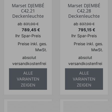
Marset DJEMBÉ
Marset DJEMBÉ
C42.21
C42.28
Deckenleuchte
Deckenleuchte
Verkaufspreis
Verkaufspreis
ab
ab
831,00 €
837,00 €
789,45 €
795,15 €
Preis
Preis
Ihr Spar-Preis
Ihr Spar-Preis
Preise inkl. ges.
Preise inkl. ges.
MwSt.
MwSt.
absolut
absolut
versandkostenfrei
versandkostenfrei
ALLE
ALLE
VARIANTEN
VARIANTEN
ZEIGEN
ZEIGEN