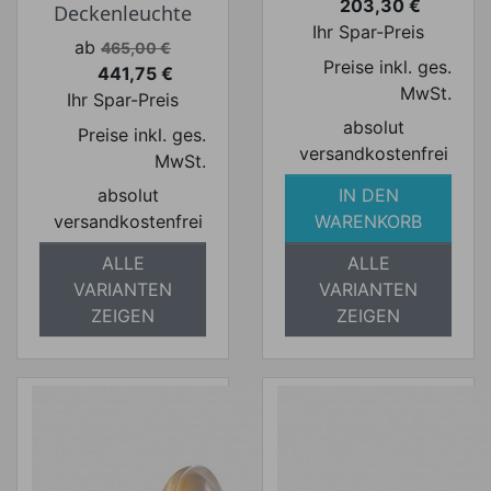
203,30 €
Deckenleuchte
Preis
Ihr Spar-Preis
Verkaufspreis
ab
465,00 €
Preise inkl. ges.
441,75 €
Preis
MwSt.
Ihr Spar-Preis
absolut
Preise inkl. ges.
versandkostenfrei
MwSt.
absolut
IN DEN
versandkostenfrei
WARENKORB
ALLE
ALLE
VARIANTEN
VARIANTEN
ZEIGEN
ZEIGEN