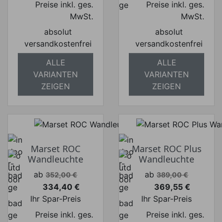
Preise inkl. ges.
Preise inkl. ges.
MwSt.
MwSt.
absolut
absolut
versandkostenfrei
versandkostenfrei
ALLE
ALLE
VARIANTEN
VARIANTEN
ZEIGEN
ZEIGEN
Marset ROC
Marset ROC Plus
Wandleuchte
Wandleuchte
Verkaufspreis
Verkaufspreis
ab
ab
352,00 €
389,00 €
334,40 €
369,55 €
Preis
Preis
Ihr Spar-Preis
Ihr Spar-Preis
Preise inkl. ges.
Preise inkl. ges.