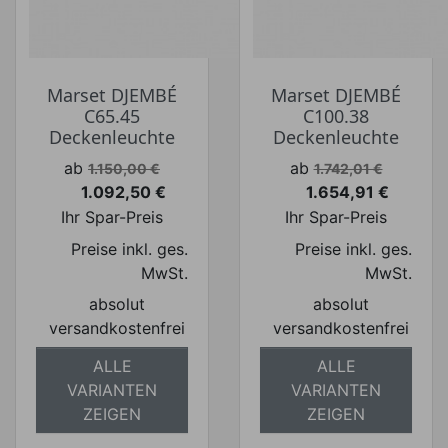
Marset DJEMBÉ
Marset DJEMBÉ
C65.45
C100.38
Deckenleuchte
Deckenleuchte
Verkaufspreis
Verkaufspreis
ab
ab
1.150,00 €
1.742,01 €
1.092,50 €
1.654,91 €
Preis
Preis
Ihr Spar-Preis
Ihr Spar-Preis
Preise inkl. ges.
Preise inkl. ges.
MwSt.
MwSt.
absolut
absolut
versandkostenfrei
versandkostenfrei
ALLE
ALLE
VARIANTEN
VARIANTEN
ZEIGEN
ZEIGEN