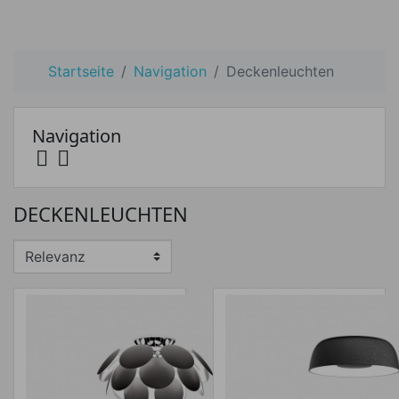
Startseite
Navigation
Deckenleuchten
Navigation


Preis
DECKENLEUCHTEN
Preis von
Preis bis
€
€
Hersteller