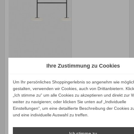
Ihre Zustimmung zu Cookies
Marset IHANA x2
Marset IHANA x2
80 Pendel-/
100 Pendel-/
Um Ihr persönliches Shoppingerlebnis so angenehm wie möglic
Deckenleuchte
Deckenleuchte
gestalten, verwenden wir Cookies, auch von Drittanbietern. Klic
„Ich stimme zu“ um alle Cookies zu akzeptieren und direkt zur 
Verkaufspreis
Verkaufspreis
ab
ab
1.623,16 €
1.667,19 €
weiter zu navigieren; oder klicken Sie unten auf „Individuelle
1.542,00 €
1.583,83 €
Preis
Preis
Einstellungen“, um eine detaillierte Beschreibung der Cookies z
Ihr Spar-Preis
Ihr Spar-Preis
und eine individuelle Auswahl zu treffen.
Preise inkl. ges.
Preise inkl. ges.
MwSt.
MwSt.
Ich stimme zu