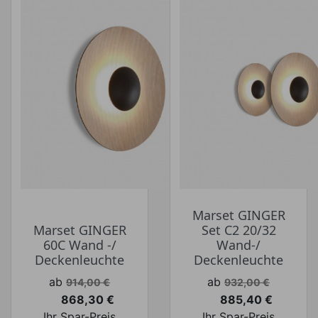
Marset GINGER
Marset GINGER
Set C2 20/32
60C Wand -/
Wand-/
Deckenleuchte
Deckenleuchte
Verkaufspreis
Verkaufspreis
ab
ab
914,00 €
932,00 €
868,30 €
885,40 €
Preis
Preis
Ihr Spar-Preis
Ihr Spar-Preis