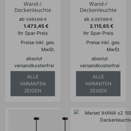
Wand-/
Wand-/
Deckenleuchte
Deckenleuchte
Verkaufspreis
Verkaufspreis
ab
ab
1.551,00 €
2.227,00 €
1.473,45 €
2.115,65 €
Preis
Preis
Ihr Spar-Preis
Ihr Spar-Preis
Preise inkl. ges.
Preise inkl. ges.
MwSt.
MwSt.
absolut
absolut
versandkostenfrei
versandkostenfrei
ALLE
ALLE
VARIANTEN
VARIANTEN
ZEIGEN
ZEIGEN