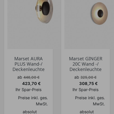
Marset AURA
Marset GINGER
PLUS Wand-/
20C Wand -/
Deckenleuchte
Deckenleuchte
Verkaufspreis
Verkaufspreis
ab
ab
446,00 €
325,00 €
423,70 €
308,75 €
Preis
Preis
Ihr Spar-Preis
Ihr Spar-Preis
Preise inkl. ges.
Preise inkl. ges.
MwSt.
MwSt.
absolut
absolut