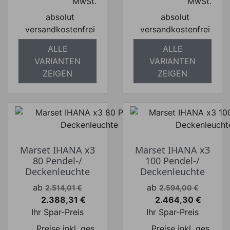
MwSt.
MwSt.
absolut
absolut
versandkostenfrei
versandkostenfrei
ALLE
ALLE
VARIANTEN
VARIANTEN
ZEIGEN
ZEIGEN
Marset IHANA x3
Marset IHANA x3
80 Pendel-/
100 Pendel-/
Deckenleuchte
Deckenleuchte
Verkaufspreis
Verkaufspreis
ab
ab
2.514,01 €
2.594,00 €
2.388,31 €
2.464,30 €
Preis
Preis
Ihr Spar-Preis
Ihr Spar-Preis
Preise inkl. ges.
Preise inkl. ges.