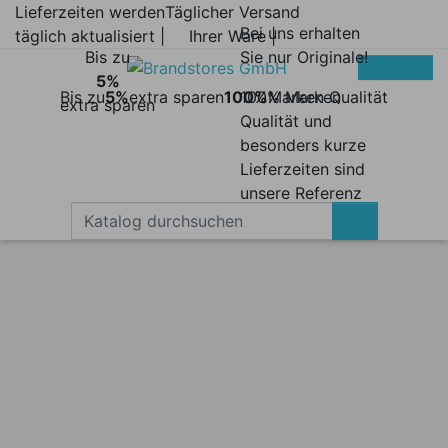
Lieferzeiten werden
Täglicher Versand
Bei uns erhalten
täglich aktualisiert |
Ihrer Ware |
Bis zu
Sie nur Originale!
5%
Bis zu
5%
extra sparen
100%
100% Marken
Marken Qualität
extra sparen
Qualität und
besonders kurze
Lieferzeiten sind
unsere Referenz