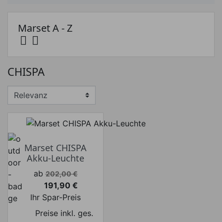
Marset A - Z


Preis
CHISPA
Preis von
Preis bis
€
€
Hersteller
Marset CHISPA
Akku-Leuchte
Verkaufspreis
ab
202,00 €
191,90 €
Preis
Ihr Spar-Preis
Preise inkl. ges.