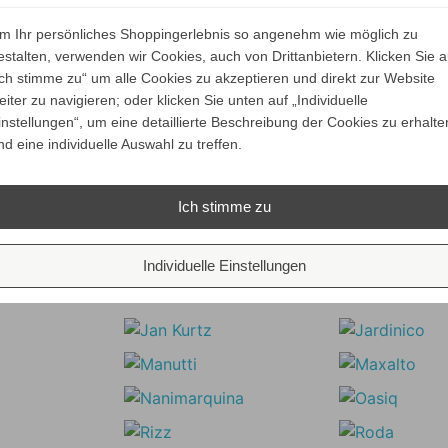
ine schnellstmögliche Bearbeitung.
m Ihr persönliches Shoppingerlebnis so angenehm wie möglich zu
estalten, verwenden wir Cookies, auch von Drittanbietern. Klicken Sie a
n Modalitäten jedoch nicht Voraussetzung für die wirksa
Ich stimme zu“ um alle Cookies zu akzeptieren und direkt zur Website
eiter zu navigieren; oder klicken Sie unten auf „Individuelle
instellungen“, um eine detaillierte Beschreibung der Cookies zu erhalte
Unsere Marken
nd eine individuelle Auswahl zu treffen.
Ich stimme zu
Individuelle Einstellungen