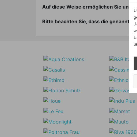
Auf diese Weise ermöglichen Sie uns e
U
g
Bitte beachten Sie, dass die genannte
„
w
E
u