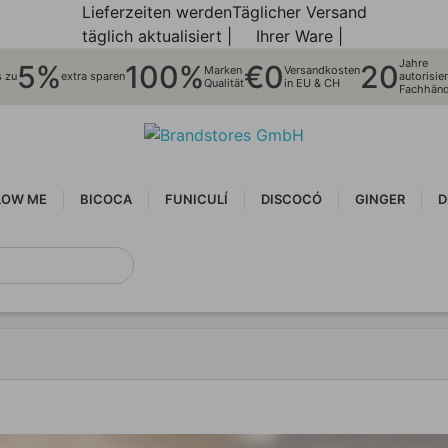
Lieferzeiten werden
Täglicher Versand
täglich aktualisiert |
Ihrer Ware |
Jahre
5%
100%
€0
20
Marken
Versandkosten
s zu
extra sparen
autorisier
Qualität
in EU & CH
Fachhänd
LOW ME
BICOCA
FUNICULÍ
DISCOCÓ
GINGER
D