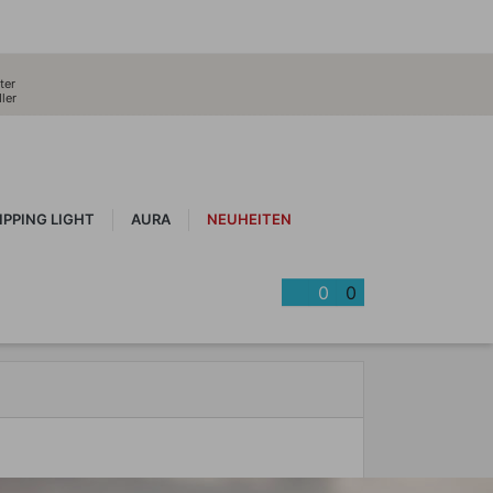
ter
ler
IPPING LIGHT
AURA
NEUHEITEN
0
0