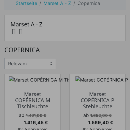
Startseite
Marset A - Z
Copernica
Marset A - Z


Preis
COPERNICA
Preis von
Preis bis
€
€
Hersteller
Marset
Marset
COPÉRNICA M
COPÉRNICA P
Tischleuchte
Stehleuchte
Verkaufspreis
Verkaufspreis
ab
ab
1.491,00 €
1.652,00 €
1.416,45 €
1.569,40 €
Preis
Preis
Ihr Spar-Preis
Ihr Spar-Preis