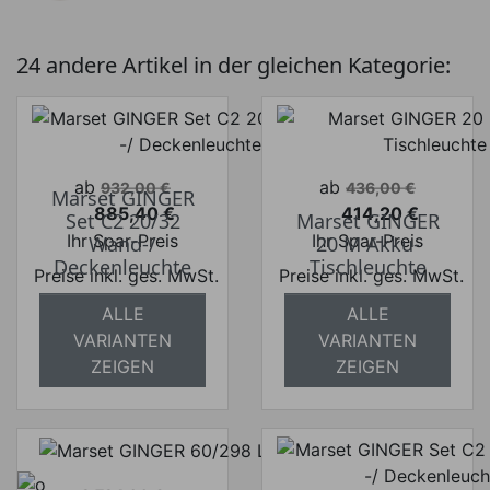
24 andere Artikel in der gleichen Kategorie:
Verkaufspreis
Verkaufspreis
ab
ab
932,00 €
436,00 €
Marset GINGER
885,40 €
414,20 €
Set C2 20/32
Marset GINGER
Preis
Preis
Ihr Spar-Preis
Ihr Spar-Preis
Wand-/
20 M Akku-
Deckenleuchte
Tischleuchte
Preise inkl. ges. MwSt.
Preise inkl. ges. MwSt.
absolut
absolut
ALLE
ALLE
versandkostenfrei
versandkostenfrei
VARIANTEN
VARIANTEN
ZEIGEN
ZEIGEN