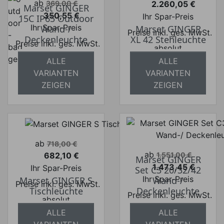
Verkaufspreis
ab
2.260,05 €
369,00 €
Marset GINGER
Preis
350,55 €
Ihr Spar-Preis
15C IP65 Outdoor
Preis
Ihr Spar-Preis
Wand-/
Marset GINGER
Preise inkl. ges. MwSt.
Deckenleuchte
XL 42 Stehleuchte
Preise inkl. ges. MwSt.
absolut
absolut
versandkostenfrei
ALLE
ALLE
versandkostenfrei
VARIANTEN
VARIANTEN
ZEIGEN
ZEIGEN
Verkaufspreis
ab
718,00 €
Verkaufspreis
ab
682,10 €
1.551,00 €
Marset GINGER
Preis
1.473,45 €
Ihr Spar-Preis
Set C3 20/32/42
Preis
Ihr Spar-Preis
Marset GINGER S
Wand-/
Preise inkl. ges. MwSt.
Tischleuchte
Deckenleuchte
Preise inkl. ges. MwSt.
absolut
absolut
versandkostenfrei
ALLE
ALLE
versandkostenfrei