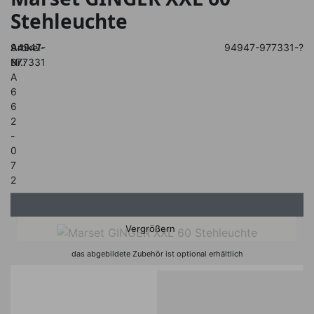
Stehleuchte
Artikel-
94947-
94947-977331-?
Nr.:
977331
A
6
6
2
-
0
7
2
Vergrößern
das abgebildete Zubehör ist optional erhältlich