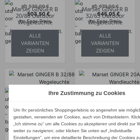
Verkaufspreis
Verkaufspreis
ab
ab
530,00 €
679,00 €
Marset GINGER B
Marset GINGER B
503,50 €
645,05 €
20/86 Outdoor
32/65 Outdoor
Preis
Preis
Ihr Spar-Preis
Ihr Spar-Preis
Wegeleuchte
Wegeleuchte
Preise inkl. ges. MwSt.
Preise inkl. ges. MwSt.
ALLE
ALLE
absolut
absolut
VARIANTEN
VARIANTEN
versandkostenfrei
versandkostenfrei
ZEIGEN
ZEIGEN
Ihre Zustimmung zu Cookies
Verkaufspreis
Verkaufspreis
ab
ab
694,00 €
1.649,99 €
Marset GINGER
659,30 €
1.567,50 €
Marset GINGER B
20A 24V IP65
Preis
Preis
Ihr Spar-Preis
Ihr Spar-Preis
32/88 Outdoor
Outdoor
Um Ihr persönliches Shoppingerlebnis so angenehm wie möglic
Wegeleuchte
Wandleuchte
gestalten, verwenden wir Cookies, auch von Drittanbietern. Klic
Preise inkl. ges. MwSt.
Preise inkl. ges. MwSt.
„Ich stimme zu“ um alle Cookies zu akzeptieren und direkt zur 
absolut
absolut
ALLE
ALLE
weiter zu navigieren; oder klicken Sie unten auf „Individuelle
versandkostenfrei
versandkostenfrei
VARIANTEN
VARIANTEN
Einstellungen“, um eine detaillierte Beschreibung der Cookies z