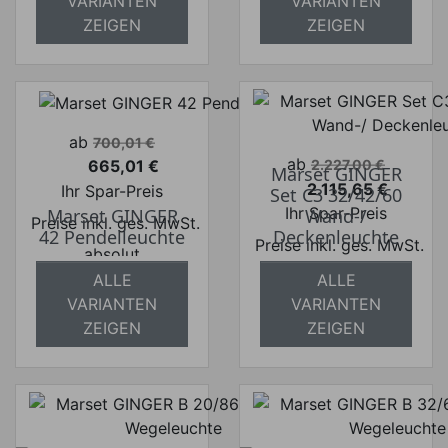
VARIANTEN
VARIANTEN
ZEIGEN
ZEIGEN
Verkaufspreis
ab
700,01 €
Verkaufspreis
ab
665,01 €
2.227,00 €
Marset GINGER
Preis
2.115,65 €
Ihr Spar-Preis
Set C3 32/42/60
Preis
Ihr Spar-Preis
Marset GINGER
Wand-/
Preise inkl. ges. MwSt.
42 Pendelleuchte
Deckenleuchte
Preise inkl. ges. MwSt.
absolut
absolut
versandkostenfrei
ALLE
ALLE
versandkostenfrei
VARIANTEN
VARIANTEN
ZEIGEN
ZEIGEN