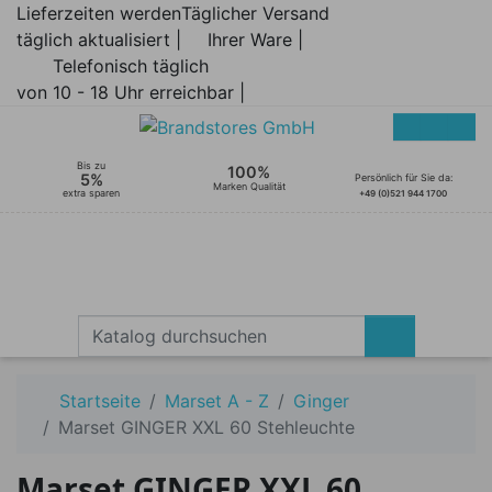
Lieferzeiten werden
Täglicher Versand
täglich aktualisiert |
Ihrer Ware |
Telefonisch täglich
von 10 - 18 Uhr erreichbar |
Bis zu
100%
5%
Persönlich für Sie da:
Marken Qualität
extra sparen
+49 (0)521 944 1700
Startseite
Marset A - Z
Ginger
Marset GINGER XXL 60 Stehleuchte
Marset GINGER XXL 60