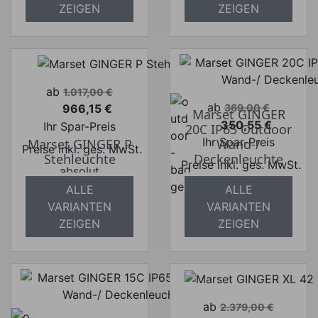
ZEIGEN
ZEIGEN
Verkaufspreis
ab
1.017,00 €
Verkaufspreis
ab
966,15 €
369,00 €
Marset GINGER
Preis
350,55 €
Ihr Spar-Preis
20C IP65 Outdoor
Preis
Ihr Spar-Preis
Marset GINGER P
Wand-/
Preise inkl. ges. MwSt.
Stehleuchte
Deckenleuchte
Preise inkl. ges. MwSt.
absolut
absolut
versandkostenfrei
ALLE
ALLE
versandkostenfrei
VARIANTEN
VARIANTEN
ZEIGEN
ZEIGEN
Verkaufspreis
ab
2.379,00 €