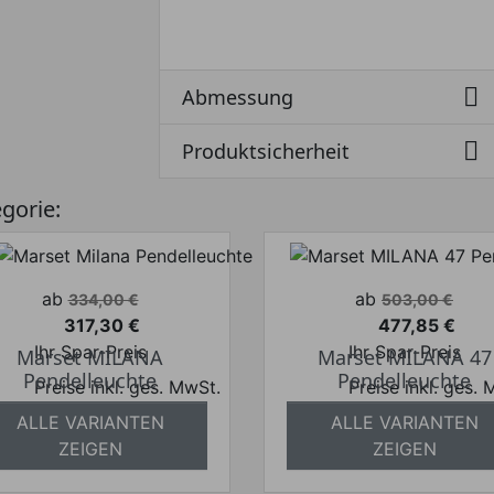

Abmessung

Produktsicherheit
egorie:
Verkaufspreis
Verkaufspreis
ab
ab
334,00 €
503,00 €
317,30 €
477,85 €
Preis
Preis
Ihr Spar-Preis
Ihr Spar-Preis
Marset MILANA
Marset MILANA 47
Pendelleuchte
Pendelleuchte
Preise inkl. ges. MwSt.
Preise inkl. ges.
bsolut versandkostenfrei
absolut versandkosten
ALLE VARIANTEN
ALLE VARIANTEN
ZEIGEN
ZEIGEN