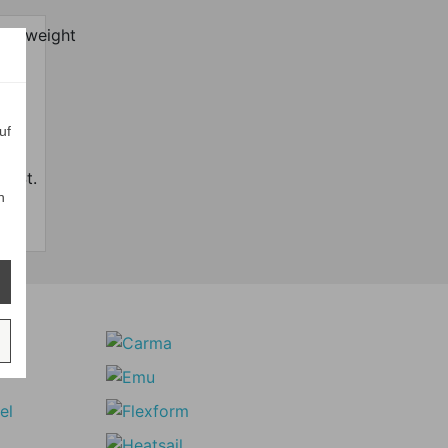
uf
 MwSt.
n
frei