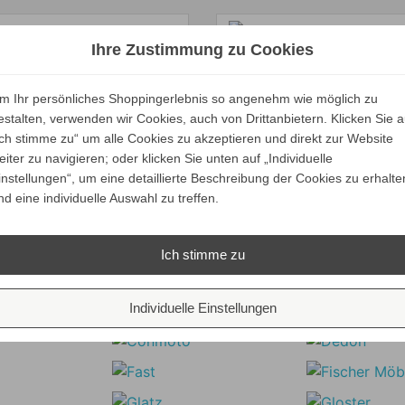
Ihre Zustimmung zu Cookies
Verkaufspreis
ab
399,00 €
Verkaufspreis
ab
379,05 €
525,00 €
Marset MILANA
Preis
m Ihr persönliches Shoppingerlebnis so angenehm wie möglich zu
498,75 €
Ihr Spar-Preis
Marset MILANA 8
Counterweight
estalten, verwenden wir Cookies, auch von Drittanbietern. Klicken Sie a
Preis
Ihr Spar-Preis
Pendelleuchte
Pendelleuchte
Ich stimme zu“ um alle Cookies zu akzeptieren und direkt zur Website
Preise inkl. ges. MwSt.
eiter zu navigieren; oder klicken Sie unten auf „Individuelle
Preise inkl. ges.
bsolut versandkostenfrei
ALLE VARIANTEN
ALLE VARIANTEN
instellungen“, um eine detaillierte Beschreibung der Cookies zu erhalte
absolut versandkosten
ZEIGEN
ZEIGEN
nd eine individuelle Auswahl zu treffen.
Ich stimme zu
Unsere Marken
Individuelle Einstellungen