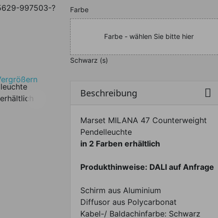
5629-997503-?
Nachfolgend können Sie da
Farbe
Farbe - wählen Sie bitte hier
Schwarz (s)
Vergrößern

Beschreibung
erhältlich
Marset MILANA 47 Counterweight
Pendelleuchte
in 2 Farben erhältlich
Produkthinweise: DALI auf Anfrage
Schirm aus Aluminium
Diffusor aus Polycarbonat
Kabel-/ Baldachinfarbe: Schwarz