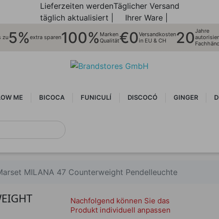
Lieferzeiten werden
Täglicher Versand
täglich aktualisiert |
Ihrer Ware |
Jahre
5%
100%
€0
20
Marken
Versandkosten
s zu
extra sparen
autorisier
Qualität
in EU & CH
Fachhänd
LOW ME
BICOCA
FUNICULÍ
DISCOCÓ
GINGER
D
Marset MILANA 47 Counterweight Pendelleuchte
EIGHT
Nachfolgend können Sie das
Produkt individuell anpassen