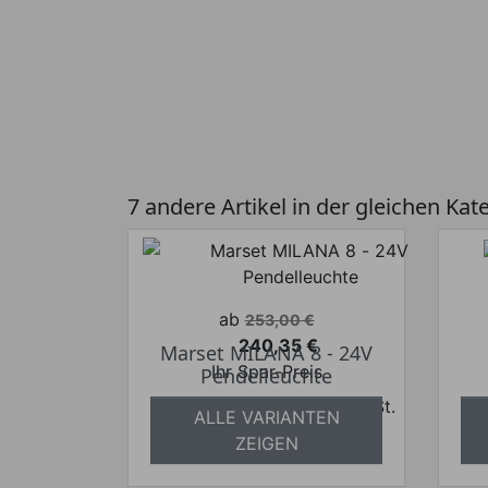
7 andere Artikel in der gleichen Kat
Verkaufspreis
ab
253,00 €
240,35 €
Marset MILANA 8 - 24V
Preis
Ihr Spar-Preis
Pendelleuchte
Preise inkl. ges. MwSt.
a
ALLE VARIANTEN
absolut versandkostenfrei
ZEIGEN