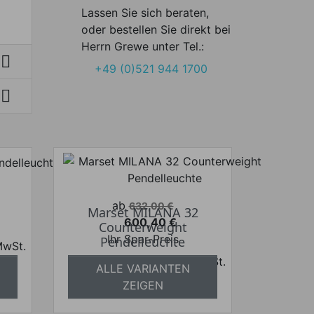
Lassen Sie sich beraten,
oder bestellen Sie direkt bei
Herrn Grewe unter Tel.:

+49 (0)521 944 1700

Verkaufspreis
ab
632,00 €
Marset MILANA 32
600,40 €
Counterweight
Preis
Ihr Spar-Preis
Pendelleuchte
 MwSt.
Preise inkl. ges. MwSt.
frei
ALLE VARIANTEN
absolut versandkostenfrei
ZEIGEN