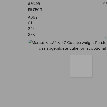
Artikel-
95629-
9
Nr.:
997503
A699-
011-
39-
27K
das abgebildete Zubehör ist optional 