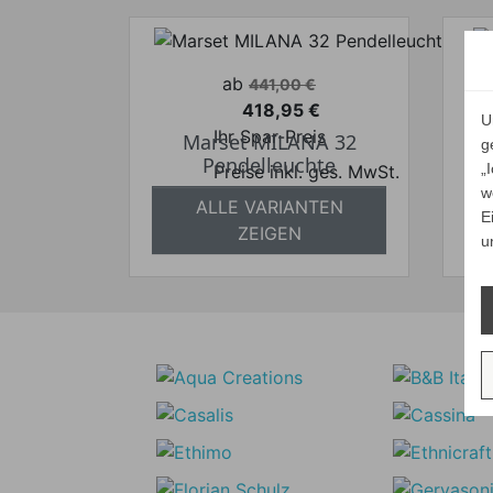
Verkaufspreis
ab
441,00 €
418,95 €
Preis
U
Ihr Spar-Preis
Marset MILANA 32
g
Pendelleuchte
„
Preise inkl. ges. MwSt.
w
absolut versandkostenfrei
a
ALLE VARIANTEN
E
ZEIGEN
u