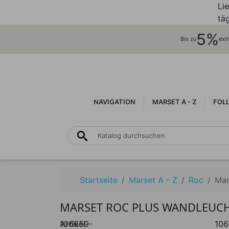
Li
täg
5%
Bis zu
ext
NAVIGATION
MARSET A - Z
FOL
Startseite
Marset A - Z
Roc
Mar
MARSET ROC PLUS WANDLEUC
Artikel-
106650-
106