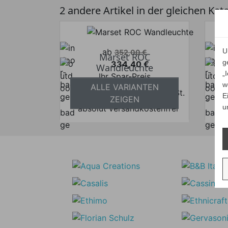
2 andere Artikel in der gleichen Kat
Verkaufspreis
ab
U
352,00 €
Marset ROC
g
334,40 €
Wandleuchte
Preis
„
Ihr Spar-Preis
w
ALLE VARIANTEN
Preise inkl. ges. MwSt.
E
ZEIGEN
u
absolut versandkostenfrei
a