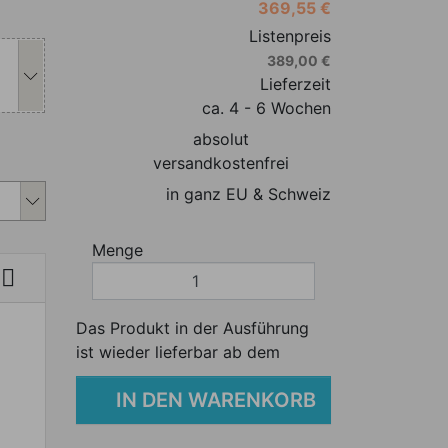
369,55 €
s Produkt individuell anpassen
Listenpreis
389,00 €
Lieferzeit
ca. 4 - 6 Wochen
absolut
s Produkt individuell anpassen
versandkostenfrei
in ganz EU & Schweiz
Menge

Das Produkt in der Ausführung
ist wieder lieferbar ab dem
IN DEN WARENKORB