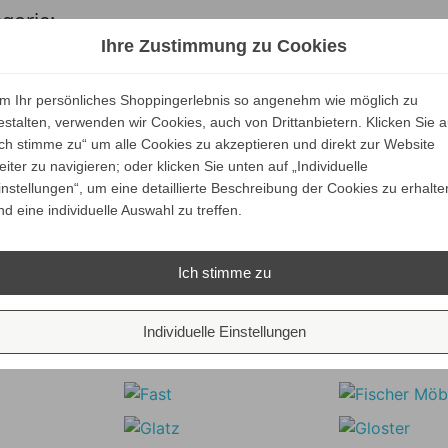
egorie:
Ihre Zustimmung zu Cookies
Verkaufspreis
ab
m Ihr persönliches Shoppingerlebnis so angenehm wie möglich zu
222,99 €
Marset ROC Mini
estalten, verwenden wir Cookies, auch von Drittanbietern. Klicken Sie a
211,84 €
Wandleuchte
Preis
Ich stimme zu“ um alle Cookies zu akzeptieren und direkt zur Website
Ihr Spar-Preis
eiter zu navigieren; oder klicken Sie unten auf „Individuelle
ALLE VARIANTEN
Preise inkl. ges. MwSt.
instellungen“, um eine detaillierte Beschreibung der Cookies zu erhalte
ZEIGEN
nd eine individuelle Auswahl zu treffen.
bsolut versandkostenfrei
Ich stimme zu
Unsere Marken
Individuelle Einstellungen