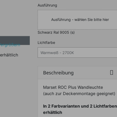
Nachfolgend können Sie da
Ausführung
Ausführung - wählen Sie bitte hier
Schwarz Ral 9005 (s)
Nachfolgend können Sie da
Lichtfarbe
Vergrößern
erhältlich

Beschreibung
Marset ROC Plus Wandleuchte
(auch zur Deckenmontage geeignet)
In 2 Farbvarianten und 2 Lichtfarben
erhältlich