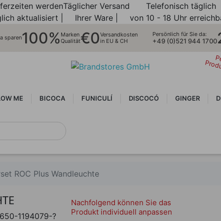
eferzeiten werden
Täglicher Versand
Telefonisch täglich
lich aktualisiert |
Ihrer Ware |
von 10 - 18 Uhr erreichb
100%
€0
Persönlich für Sie da:
Marken
Versandkosten
ra sparen
+49 (0)521 944 1700
Qualität
in EU & CH
P
Prod
LOW ME
BICOCA
FUNICULÍ
DISCOCÓ
GINGER
D
set ROC Plus Wandleuchte
HTE
Nachfolgend können Sie das
Produkt individuell anpassen
650-1194079-?