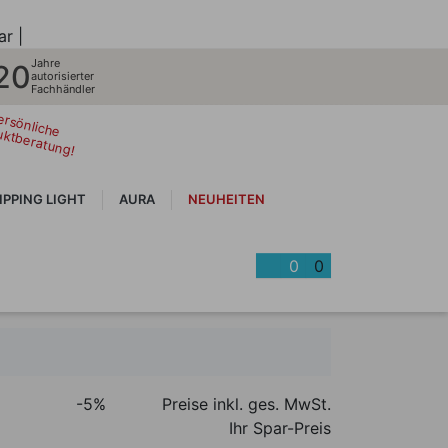
ar |
Jahre
20
autorisierter
Fachhändler
ersönliche
uktberatung!
IPPING LIGHT
AURA
NEUHEITEN
0
0
-5%
Preise inkl. ges. MwSt.
Ihr Spar-Preis