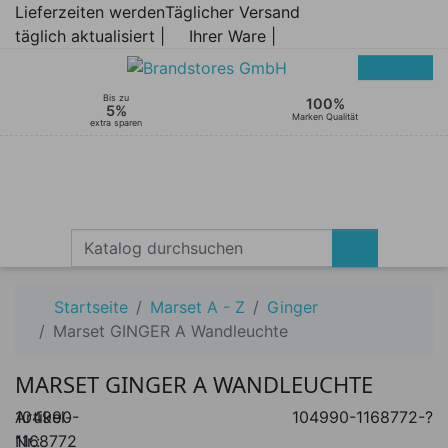
Lieferzeiten werden
Täglicher Versand
täglich aktualisiert |
Ihrer Ware |
Bis zu
100%
5%
Marken Qualität
extra sparen
Startseite
Marset A - Z
Ginger
Marset GINGER A Wandleuchte
MARSET GINGER A WANDLEUCHTE
Artikel-
104990-
104990-1168772-?
Nr.:
1168772