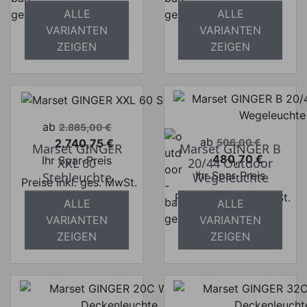
ALLE
ALLE
absolut
absolut
VARIANTEN
VARIANTEN
versandkostenfrei
versandkostenfrei
ZEIGEN
ZEIGEN
Verkaufspreis
ab
2.885,00 €
Verkaufspreis
ab
2.740,75 €
506,00 €
Marset GINGER
Marset GINGER B
Preis
480,70 €
Ihr Spar-Preis
XXL 60
20/44 Outdoor
Preis
Ihr Spar-Preis
Stehleuchte
Wegeleuchte
Preise inkl. ges. MwSt.
Preise inkl. ges. MwSt.
absolut
ALLE
ALLE
absolut
versandkostenfrei
VARIANTEN
VARIANTEN
versandkostenfrei
ZEIGEN
ZEIGEN