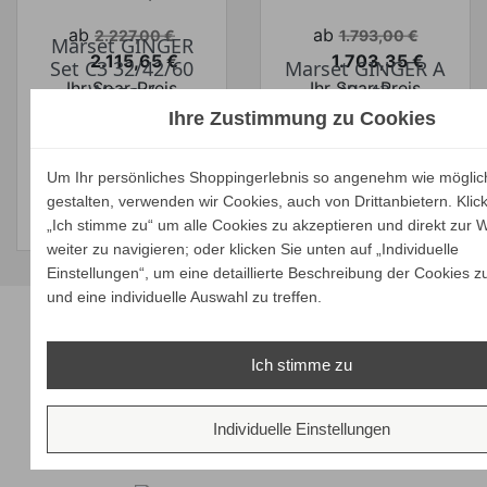
Verkaufspreis
Verkaufspreis
ab
ab
2.227,00 €
1.793,00 €
Marset GINGER
2.115,65 €
1.703,35 €
Set C3 32/42/60
Marset GINGER A
Preis
Preis
Ihr Spar-Preis
Ihr Spar-Preis
Wand-/
XL 42
Deckenleuchte
Wandleuchte
Ihre Zustimmung zu Cookies
Preise inkl. ges. MwSt.
Preise inkl. ges. MwSt.
ALLE
ALLE
absolut
absolut
Um Ihr persönliches Shoppingerlebnis so angenehm wie möglic
VARIANTEN
VARIANTEN
versandkostenfrei
versandkostenfrei
gestalten, verwenden wir Cookies, auch von Drittanbietern. Klic
ZEIGEN
ZEIGEN
„Ich stimme zu“ um alle Cookies zu akzeptieren und direkt zur 
weiter zu navigieren; oder klicken Sie unten auf „Individuelle
Einstellungen“, um eine detaillierte Beschreibung der Cookies z
Unsere Marken
und eine individuelle Auswahl zu treffen.
Ich stimme zu
Individuelle Einstellungen