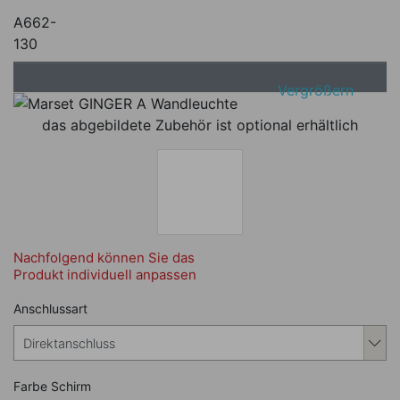
A662-
130
Vergrößern
das abgebildete Zubehör ist optional erhältlich
Nachfolgend können Sie das
Produkt individuell anpassen
Nachfolgend können Sie das Produkt i
Anschlussart
Nachfolgend können Sie das Produkt i
Farbe Schirm