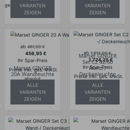
absolut
versandkostenfrei
VARIANTEN
VARIANTEN
versandkostenfrei
ZEIGEN
ZEIGEN
Verkaufspreis
ab
481,00 €
Verkaufspreis
ab
456,95 €
1.815,00 €
Marset GINGER
Preis
1.724,25 €
Ihr Spar-Preis
Set C2 42/60
Preis
Ihr Spar-Preis
Marset GINGER
Wand-/
Preise inkl. ges. MwSt.
20A Wandleuchte
Deckenleuchte
Preise inkl. ges. MwSt.
absolut
ALLE
ALLE
absolut
versandkostenfrei
VARIANTEN
VARIANTEN
versandkostenfrei
ZEIGEN
ZEIGEN