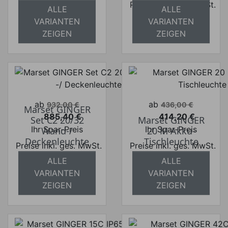
Preise inkl. ges. MwSt.
absolut
ALLE
ALLE
absolut
versandkostenfrei
VARIANTEN
VARIANTEN
versandkostenfrei
ZEIGEN
ZEIGEN
Verkaufspreis
Verkaufspreis
ab
ab
932,00 €
436,00 €
Marset GINGER
885,40 €
414,20 €
Set C2 20/32
Marset GINGER
Preis
Preis
Ihr Spar-Preis
Ihr Spar-Preis
Wand-/
20 M Akku-
Deckenleuchte
Tischleuchte
Preise inkl. ges. MwSt.
Preise inkl. ges. MwSt.
ALLE
ALLE
absolut
absolut
VARIANTEN
VARIANTEN
versandkostenfrei
versandkostenfrei
ZEIGEN
ZEIGEN