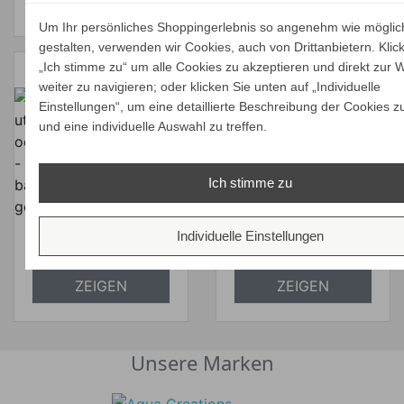
ZEIGEN
ZEIGEN
Um Ihr persönliches Shoppingerlebnis so angenehm wie möglic
gestalten, verwenden wir Cookies, auch von Drittanbietern. Klic
„Ich stimme zu“ um alle Cookies zu akzeptieren und direkt zur 
weiter zu navigieren; oder klicken Sie unten auf „Individuelle
Verkaufspreis
2.724,00 €
Einstellungen“, um eine detaillierte Beschreibung der Cookies z
Marset GINGER
Verkaufspreis
ab
2.587,80 €
und eine individuelle Auswahl zu treffen.
325,00 €
60/298
Preis
308,75 €
Ihr Spar-Preis
Gartenlaterne
Preis
Marset GINGER
Ihr Spar-Preis
Preise inkl. ges. MwSt.
Ich stimme zu
IN DEN
20C Wand -/
Preise inkl. ges. MwSt.
absolut
Deckenleuchte
WARENKORB
absolut
versandkostenfrei
Individuelle Einstellungen
ALLE
ALLE
versandkostenfrei
VARIANTEN
VARIANTEN
ZEIGEN
ZEIGEN
Unsere Marken