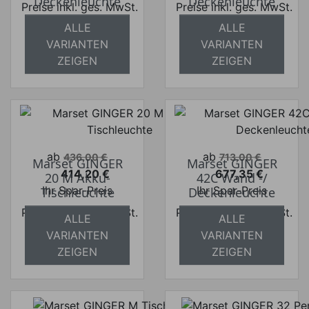
Deckenleuchte
Deckenleuchte
Preise inkl. ges. MwSt.
Preise inkl. ges. MwSt.
ALLE
ALLE
absolut
absolut
VARIANTEN
VARIANTEN
versandkostenfrei
versandkostenfrei
ZEIGEN
ZEIGEN
Verkaufspreis
Verkaufspreis
ab
ab
436,00 €
713,00 €
Marset GINGER
Marset GINGER
414,20 €
677,35 €
20 M Akku-
42C Wand -/
Preis
Preis
Ihr Spar-Preis
Ihr Spar-Preis
Tischleuchte
Deckenleuchte
Preise inkl. ges. MwSt.
Preise inkl. ges. MwSt.
ALLE
ALLE
absolut
absolut
VARIANTEN
VARIANTEN
versandkostenfrei
versandkostenfrei
ZEIGEN
ZEIGEN