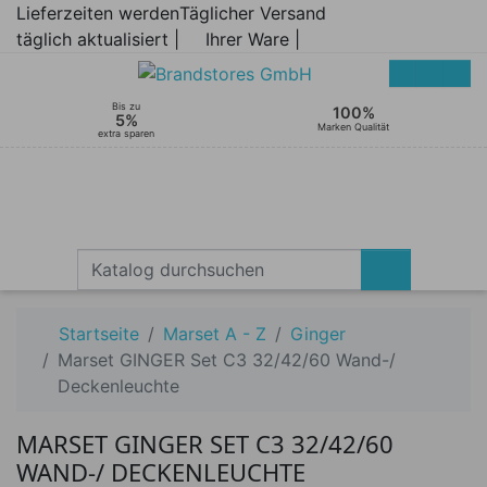
Lieferzeiten werden
Täglicher Versand
täglich aktualisiert |
Ihrer Ware |
Bis zu
100%
5%
Marken Qualität
extra sparen
Startseite
Marset A - Z
Ginger
Marset GINGER Set C3 32/42/60 Wand-/
Deckenleuchte
MARSET GINGER SET C3 32/42/60
WAND-/ DECKENLEUCHTE