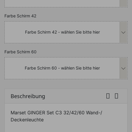
Nachfolgend können Sie das Produkt i
Farbe Schirm 42
Farbe Schirm 42 - wählen Sie bitte hier
Nachfolgend können Sie das Produkt i
Farbe Schirm 60
Farbe Schirm 60 - wählen Sie bitte hier


Beschreibung
Marset GINGER Set C3 32/42/60 Wand-/
Deckenleuchte