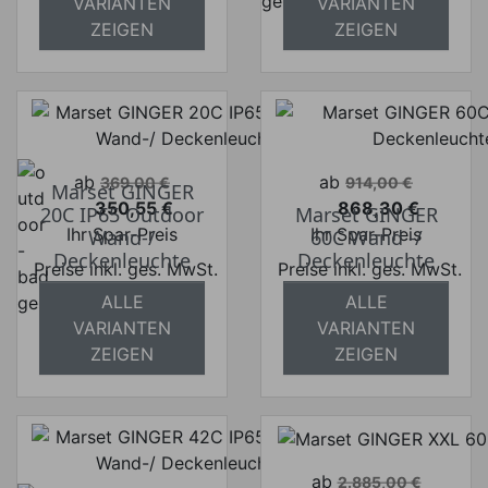
absolut
versandkostenfrei
VARIANTEN
VARIANTEN
versandkostenfrei
ZEIGEN
ZEIGEN
Verkaufspreis
Verkaufspreis
ab
ab
369,00 €
914,00 €
Marset GINGER
350,55 €
868,30 €
20C IP65 Outdoor
Marset GINGER
Preis
Preis
Ihr Spar-Preis
Ihr Spar-Preis
Wand-/
60C Wand -/
Deckenleuchte
Deckenleuchte
Preise inkl. ges. MwSt.
Preise inkl. ges. MwSt.
ALLE
ALLE
absolut
absolut
VARIANTEN
VARIANTEN
versandkostenfrei
versandkostenfrei
ZEIGEN
ZEIGEN
Verkaufspreis
ab
2.885,00 €