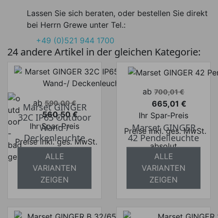
Lassen Sie sich beraten, oder bestellen Sie direkt
bei Herrn Grewe unter Tel.:
+49 (0)521 944 1700
24 andere Artikel in der gleichen Kategorie:
Verkaufspreis
ab
700,01 €
Verkaufspreis
ab
665,01 €
590,00 €
Marset GINGER
Preis
560,50 €
Ihr Spar-Preis
32C IP65 Outdoor
Preis
Ihr Spar-Preis
Wand-/
Marset GINGER
Preise inkl. ges. MwSt.
Deckenleuchte
42 Pendelleuchte
Preise inkl. ges. MwSt.
absolut
ALLE
ALLE
absolut
versandkostenfrei
VARIANTEN
VARIANTEN
versandkostenfrei
ZEIGEN
ZEIGEN