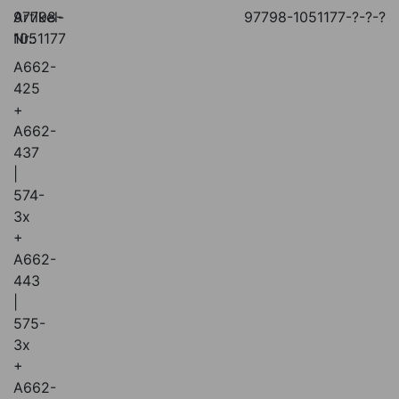
Artikel-
97798-
97798-1051177-?-?-?
Nr.:
1051177
A662-
425
+
A662-
437
|
574-
3x
+
A662-
443
|
575-
3x
+
A662-